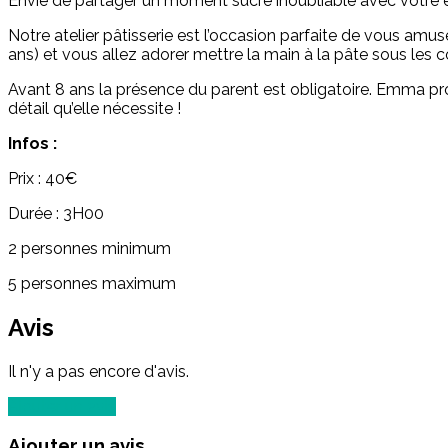
Envie de partager un moment sucré inoubliable avec votre 
Notre atelier pâtisserie est l’occasion parfaite de vous amus
ans) et vous allez adorer mettre la main à la pâte sous les 
Avant 8 ans la présence du parent est obligatoire. Emma propo
détail qu’elle nécessite !
Infos :
Prix : 40€
Durée : 3H00
2 personnes minimum
5 personnes maximum
Avis
Il n'y a pas encore d'avis.
Ajouter un avis
Ajouter un avis