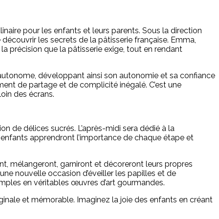
inaire pour les enfants et leurs parents. Sous la direction
 découvrir les secrets de la pâtisserie française. Emma,
la précision que la pâtisserie exige, tout en rendant
ère autonome, développant ainsi son autonomie et sa confiance
ent de partage et de complicité inégalé. C’est une
loin des écrans.
on de délices sucrés. L’après-midi sera dédié à la
es enfants apprendront l’importance de chaque étape et
ront, mélangeront, garniront et décoreront leurs propres
e nouvelle occasion d’éveiller les papilles et de
mples en véritables œuvres d’art gourmandes.
ginale et mémorable. Imaginez la joie des enfants en créant