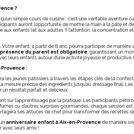
vence ?
qu’un simple cours de cuisine ; c’est une véritable aventure cul
cipants auront l’opportunité de mettre la main à la pâte et de
ux enfants (et aux adultes !) l’attention, la concentration et 
te. Votre enfant, à partir de 8 ans, pourra participer de mani
a présence du parent est obligatoire
, garantissant un mom
c leurs enfants autour d’une activité joyeuse et productive, 
-Provence :
les jeunes pâtissiers à travers les étapes clés de la confecti
la mesure précise des ingrédients jusqu’au dressage final. L
 résultat parfait et délicieux.
nt sur l’apprentissage par la pratique. Les participants pétri
fumés ou d’autres surprises gourmandes, chaque session est un
agera ses astuces de chef pour transformer des recettes si
 un
anniversaire enfant à Aix-en-Provence
de manière ori
 avec leurs amis !