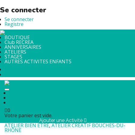
Se connecter
Se connecter
Registre
BOUTIQUE
Club RECREA
ANNIVERSAIRES
ATELIERS
STAGES
AUTRES ACTIVITES ENFANTS
Accueil
Shop RECREA
Club RECREA
0
Votre panier est vide.
Se connecter
Ajouter une Activité
ATELIER BIEN ETRE
,
ATELIER CREATIF
BOUCHES-DU-
RHÔNE